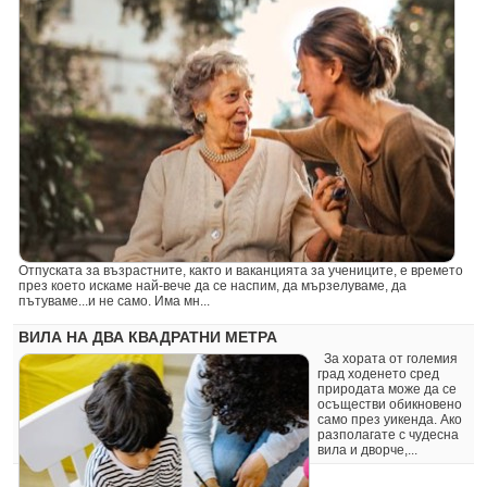
Отпуската за възрастните, както и ваканцията за учениците, е времето
през което искаме най-вече да се наспим, да мързелуваме, да
пътуваме...и не само. Има мн...
ВИЛА НА ДВА КВАДРАТНИ МЕТРА
За хората от големия
град ходенето сред
природата може да се
осъществи обикновено
само през уикенда. Ако
разполагате с чудесна
вила и дворче,...