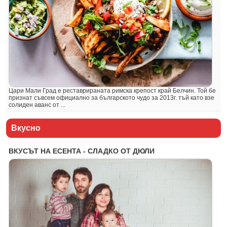
Цари Мали Град е реставрираната римска крепост край Белчин. Той бе
признат съвсем официално за българското чудо за 2013г. тъй като взе
солиден аванс от ...
Вкусно
ВКУСЪТ НА ЕСЕНТА - СЛАДКО ОТ ДЮЛИ