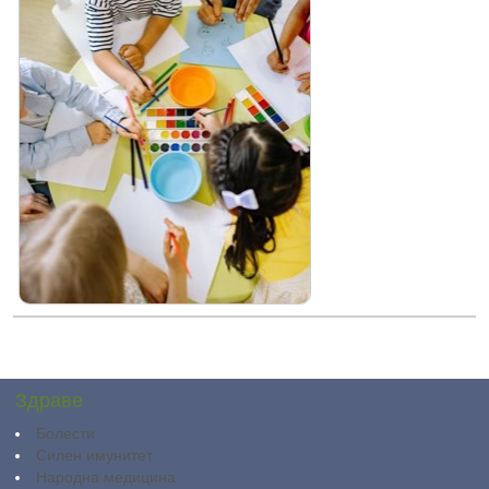
Здраве
Болести
Силен имунитет
Народна медицина