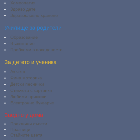
Хомеопатия
Здраво дете
Здравословно хранене
Училище за родители
Образование
Възпитание
Проблеми в поведението
За детето и ученика
Аз чета
Фина моторика
Детски песнички
Стихчета с картинки
Любими приказки
Електронно букварче
Заедно у дома
Практични съвети
Празници
Стайните цветя