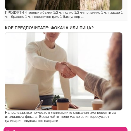
ПРОДУКТИ 4 големи ябълки 1/2 ч.ч. олио 1/2 чч пр. мляко 1 ч.ч. захар 1
ч.ч. брашно 1 ч.ч. пшеничен грис 1 бакпулвер ...
КОЕ ПРЕДПОЧИТАТЕ: ФОКАЧА ИЛИ ПИЦА?
Напоследък все по-често в кулинарните списания има рецепти за
италианска фокача. Всеки който поне малко се интересува от
кулинария, веднага ще направи ...