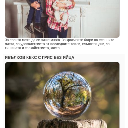
За есента може да се пише много. За красивите багри на есенните
листа, за удоволствието от последните топли, слънчеви дни, за
тишината и спокойствието, което...
ЯБЪЛКОВ КЕКС С ГРИС БЕЗ ЯЙЦА