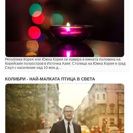
Република Корея или Южна Корея се намира в южната половина на
Корейския полуостров в Източна Азия. Столица на Южна Корея е град
Сеул с население над 10 млн.д...
КОЛИБРИ - НАЙ-МАЛКАТА ПТИЦА В СВЕТА