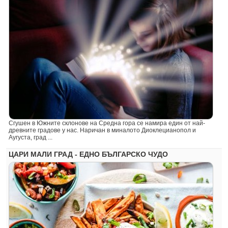
Сгушен в Южните склонове на Средна гора се намира един от най-
древните градове у нас. Наричан в миналото Диоклецианопол и
Аугуста, град ...
ЦАРИ МАЛИ ГРАД - ЕДНО БЪЛГАРСКО ЧУДО