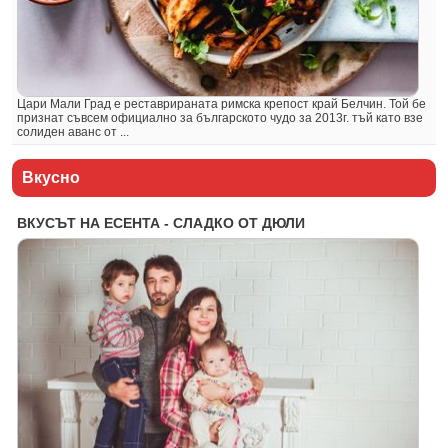
Цари Мали Град е реставрираната римска крепост край Белчин. Той бе
признат съвсем официално за българското чудо за 2013г. тъй като взе
солиден аванс от ...
Вкусно
ВКУСЪТ НА ЕСЕНТА - СЛАДКО ОТ ДЮЛИ