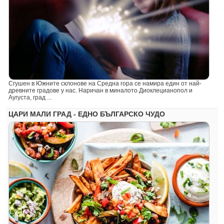
Сгушен в Южните склонове на Средна гора се намира един от най-
древните градове у нас. Наричан в миналото Диоклецианопол и
Аугуста, град ...
ЦАРИ МАЛИ ГРАД - ЕДНО БЪЛГАРСКО ЧУДО