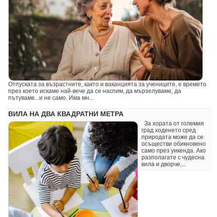
Отпуската за възрастните, както и ваканцията за учениците, е времето
през което искаме най-вече да се наспим, да мързелуваме, да
пътуваме...и не само. Има мн...
ВИЛА НА ДВА КВАДРАТНИ МЕТРА
За хората от големия
град ходенето сред
природата може да се
осъществи обикновено
само през уикенда. Ако
разполагате с чудесна
вила и дворче,...