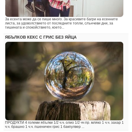
За есента може да се пише много. За красивите багри на есенните
листа, за удоволствието от последните топли, слънчеви дни, за
тишината и спокойствието, което...
ЯБЪЛКОВ КЕКС С ГРИС БЕЗ ЯЙЦА
ПРОДУКТИ 4 големи ябълки 1/2 ч.ч. олио 1/2 чч пр. мляко 1 ч.ч. захар 1
ч.ч. брашно 1 ч.ч. пшеничен грис 1 бакпулвер ...