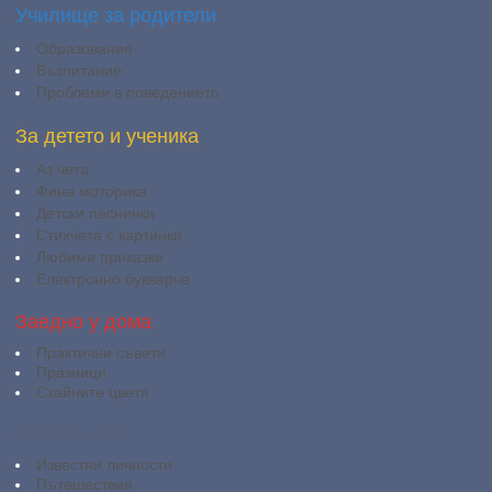
Училище за родители
Образование
Възпитание
Проблеми в поведението
За детето и ученика
Аз чета
Фина моторика
Детски песнички
Стихчета с картинки
Любими приказки
Електронно букварче
Заедно у дома
Практични съвети
Празници
Стайните цветя
Любопитно
Известни личности
Пътешествия