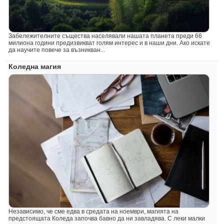
Забележителните същества населявали нашата планета преди 66
милиона години предизвикват голям интерес и в наши дни. Ако искате
да научите повече за възникван...
Коледна магия
Независимо, че сме едва в средата на ноември, магията на
предстоящата Коледа започва бавно да ни завладява. С леки малки