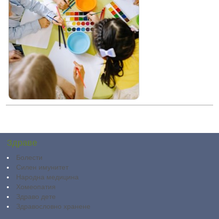
Здраве
Болести
Силен имунитет
Народна медицина
Хомеопатия
Здраво дете
Здравословно хранене