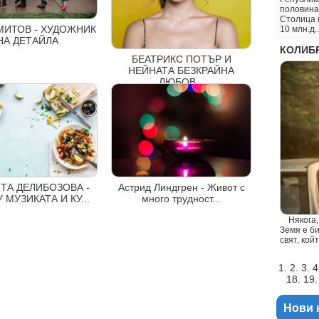
половина
Столица 
МИТОВ - ХУДОЖНИК
10 млн.д..
НА ДЕТАЙЛА
КОЛИБР
БЕАТРИКС ПОТЪР И
НЕЙНАТА БЕЗКРАЙНА
ЛЮБОВ...
ТА ДЕЛИБОЗОВА -
Астрид Линдгрен - Живот с
МУЗИКАТА И КУ...
много трудност...
Някога, 
Земя е б
свят, кой
1. 2. 3. 4
18. 19.
Нови 