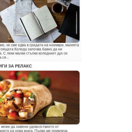
о, че сме едва в средата на ноември, магията
тоящата Коледа започва бавно да ни
. С леки малки стъпки коледният дух се
 ся...
ИГИ ЗА РЕЛАКС
може да замени удоволствието от
ането на нова книга. Първо ме привлича