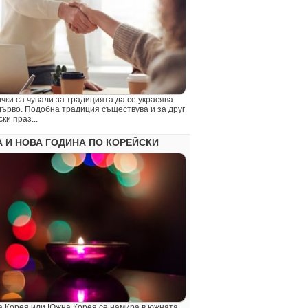
а чували за традицията да се украсява
дърво. Подобна традиция съществува и за друг
ки праз...
 И НОВА ГОДИНА ПО КОРЕЙСКИ
а Корея или Южна Корея се намира в южната