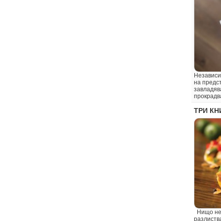
Независим
на предс
завладява
прокрадва
ТРИ КН
Нищо не 
разлиств