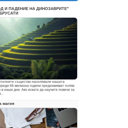
Д И ПАДЕНИЕ НА ДИНОЗАВРИТЕ"
БРУСАТИ
телните същества населявали нашата
преди 66 милиона години предизвикват голям
 в наши дни. Ако искате да научите повече за
...
а магия