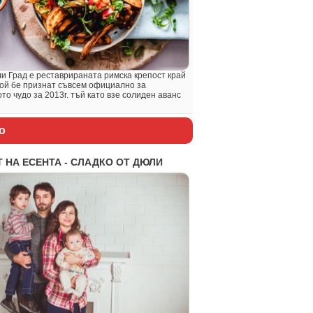
и Град е реставрираната римска крепост край
Той бе признат съвсем официално за
то чудо за 2013г. тъй като взе солиден аванс
о
 НА ЕСЕНТА - СЛАДКО ОТ ДЮЛИ