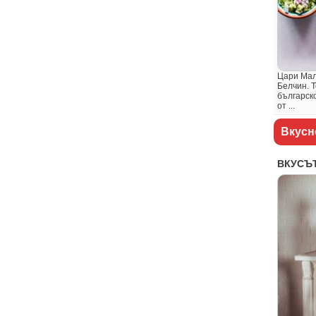
Цари Мал
Белчин. 
българско
от ...
Вкусн
ВКУСЪТ