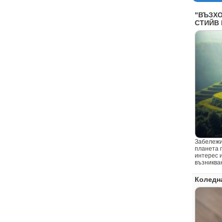
"ВЪЗХО
СТИЙВ 
Забележи
планета 
интерес и
възникван
Коледн