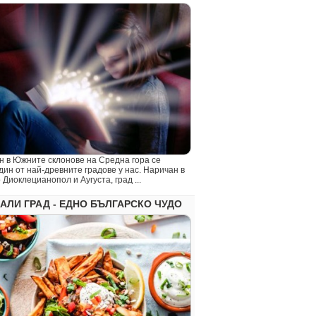
 Южните склонове на Средна гора се
ин от най-древните градове у нас. Наричан в
Диоклецианопол и Аугуста, град ...
АЛИ ГРАД - ЕДНО БЪЛГАРСКО ЧУДО