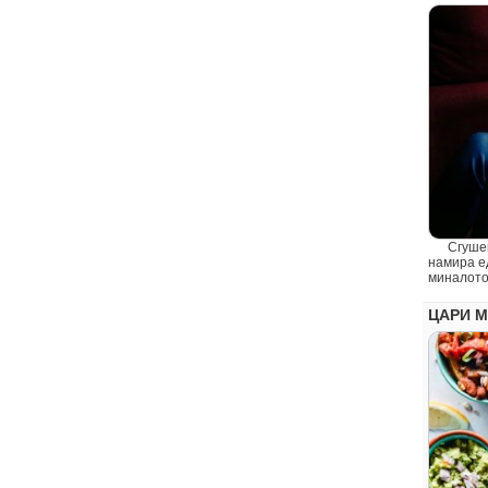
Сгушен в
намира ед
миналото 
ЦАРИ М