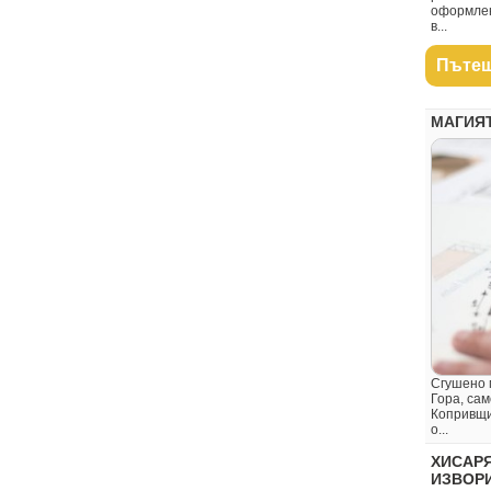
оформлен
в...
Пътеш
МАГИЯ
Сгушено 
Гора, сам
Копривщиц
о...
ХИСАРЯ
ИЗВОРИ