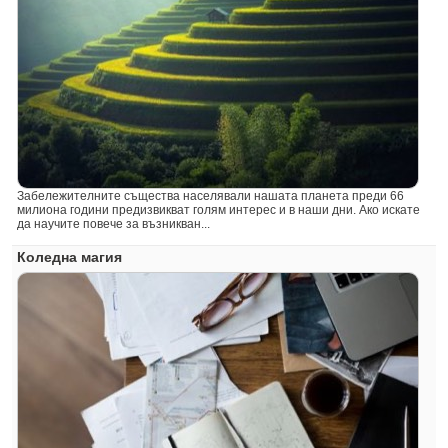
Забележителните същества населявали нашата планета преди 66
милиона години предизвикват голям интерес и в наши дни. Ако искате
да научите повече за възникван...
Коледна магия