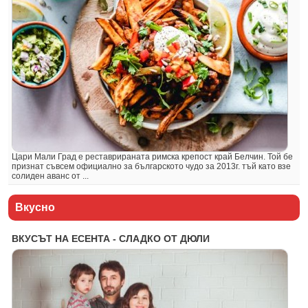
Цари Мали Град е реставрираната римска крепост край Белчин. Той бе
признат съвсем официално за българското чудо за 2013г. тъй като взе
солиден аванс от ...
Вкусно
ВКУСЪТ НА ЕСЕНТА - СЛАДКО ОТ ДЮЛИ