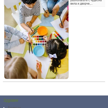
разполагате с чудесна
вила и дворче,...
Здраве
Болести