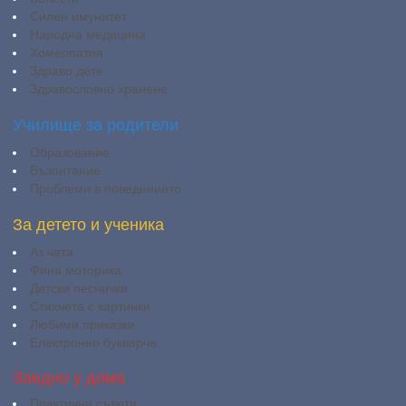
Силен имунитет
Народна медицина
Хомеопатия
Здраво дете
Здравословно хранене
Училище за родители
Образование
Възпитание
Проблеми в поведението
За детето и ученика
Аз чета
Фина моторика
Детски песнички
Стихчета с картинки
Любими приказки
Електронно букварче
Заедно у дома
Практични съвети