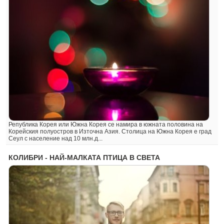
Република Корея или Южна Корея се намира в южната половина на
Корейския полуостров в Източна Азия. Столица на Южна Корея е град
Сеул с население над 10 млн.д...
КОЛИБРИ - НАЙ-МАЛКАТА ПТИЦА В СВЕТА