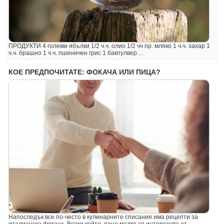
ПРОДУКТИ 4 големи ябълки 1/2 ч.ч. олио 1/2 чч пр. мляко 1 ч.ч. захар 1
ч.ч. брашно 1 ч.ч. пшеничен грис 1 бакпулвер ...
КОЕ ПРЕДПОЧИТАТЕ: ФОКАЧА ИЛИ ПИЦА?
Напоследък все по-често в кулинарните списания има рецепти за