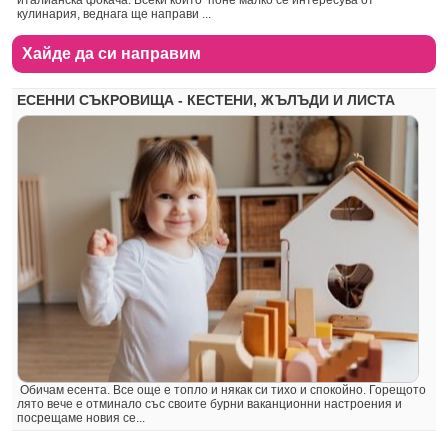
италианска фокача. Всеки който поне малко се интересува от
кулинария, веднага ще направи ...
Хайде да си направим
ЕСЕННИ СЪКРОВИЩА - КЕСТЕНИ, ЖЪЛЪДИ И ЛИСТА
Обичам есента. Все още е топло и някак си тихо и спокойно. Горещото
лято вече е отминало със своите бурни ваканционни настроения и
посрещаме новия се...